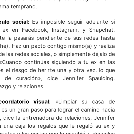
cama temprano.
ulo social:
Es imposible seguir adelante si
u ex en Facebook, Instagram, y Snapchat.
te la pasarás pendiente de sus redes hasta
che). Haz un pacto contigo mismo(a) y realiza
de las redes sociales, o simplemente déjalo de
 «Cuando continúas siguiendo a tu ex en las
es el riesgo de herirte una y otra vez, lo que
o de curación», dice Jennifer Spaulding,
azgo y relaciones.
cordatorio visual:
«Limpiar su casa de
 es un gran paso para lograr el camino hacia
, dice la entrenadora de relaciones, Jennifer
 una caja los regalos que le regaló su ex y
arjetas y las cartas que le escribió y devuelva