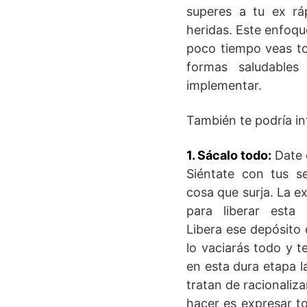
superes a tu ex r
heridas. Este enfoqu
poco tiempo veas t
formas saludable
implementar.
También te podría in
1. Sácalo todo:
Date e
Siéntate con tus se
cosa que surja. La e
para liberar esta
Libera ese depósito 
lo vaciarás todo y t
en esta dura etapa 
tratan de racionaliz
hacer es expresar t