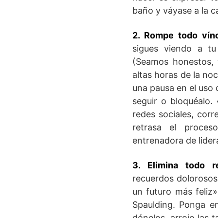
baño y váyase a la 
2. Rompe todo vínc
sigues viendo a t
(Seamos honestos, 
altas horas de la no
una pausa en el uso 
seguir o bloquéalo.
redes sociales, corr
retrasa el proces
entrenadora de lider
3. Elimina todo re
recuerdos dolorosos
un futuro más feliz»
Spaulding. Ponga en
dónelos, arroje las t