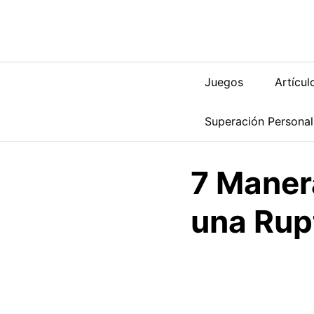
Saltar
al
contenido
Juegos
Artícul
Superación Personal
7 Maner
una Rup