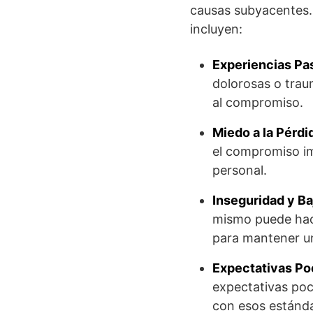
causas subyacentes.
incluyen:
Experiencias Pa
dolorosas o trau
al compromiso.
Miedo a la Pérdi
el compromiso im
personal.
Inseguridad y Ba
mismo puede hac
para mantener un
Expectativas Poc
expectativas poc
con esos estánda