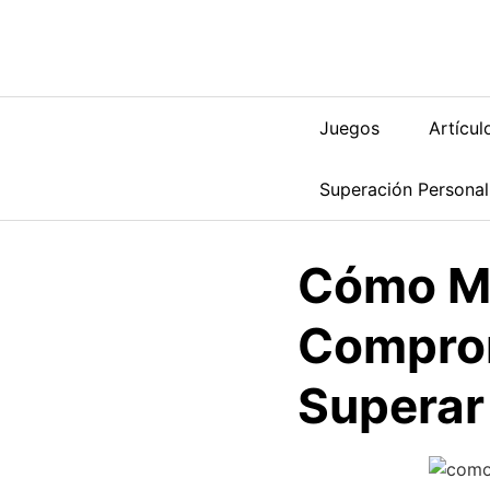
Saltar
al
contenido
Juegos
Artícul
Superación Personal
Cómo Ma
Comprom
Superar