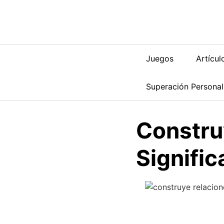
Saltar
al
contenido
Juegos
Artícul
Superación Personal
Constru
Signific