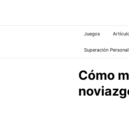
Saltar
al
contenido
Juegos
Artícul
Superación Personal
Cómo me
noviazg