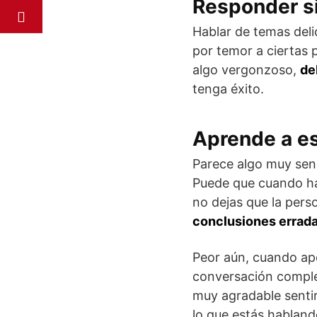
Responder s
Hablar de temas del
por temor a ciertas
algo vergonzoso,
de
tenga éxito.
Aprende a e
Parece algo muy senc
Puede que cuando hab
no dejas que la per
conclusiones errad
Peor aún, cuando apo
conversación comple
muy agradable senti
lo que estás habland