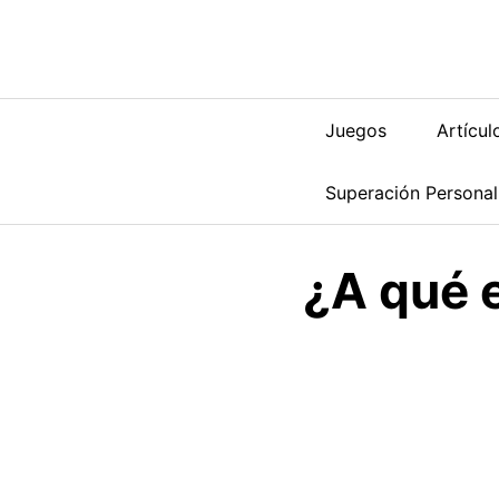
Saltar
al
contenido
Juegos
Artícul
Superación Personal
¿A qué 