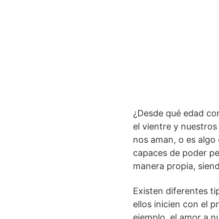
¿Desde qué edad co
el vientre y nuestro
nos aman, o es alg
capaces de poder pen
manera propia, siend
Existen diferentes t
ellos inicien con el
ejemplo, el amor a n