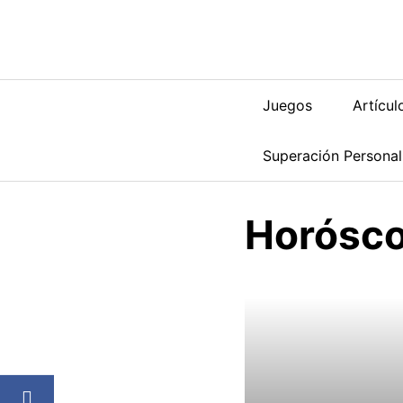
Saltar
al
contenido
Juegos
Artícul
Superación Personal
Horósc