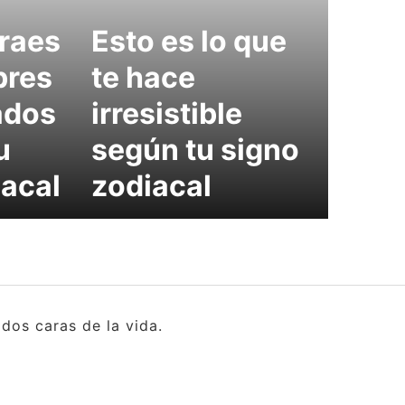
traes
Esto es lo que
bres
te hace
ados
irresistible
u
según tu signo
iacal
zodiacal
dos caras de la vida.