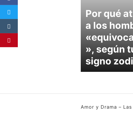
Por qué a
a los hom
«equivoc
», según t
signo zod
Amor y Drama – Las 