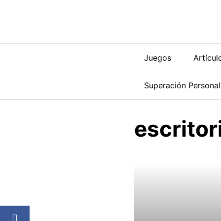
Saltar
al
contenido
Juegos
Artícul
Superación Personal
escritor