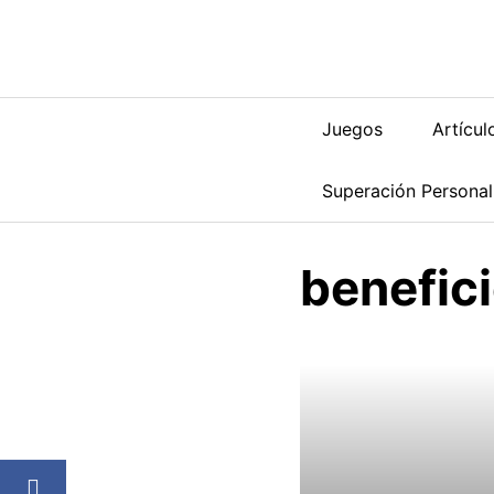
Saltar
al
contenido
Juegos
Artícul
Superación Personal
benefici