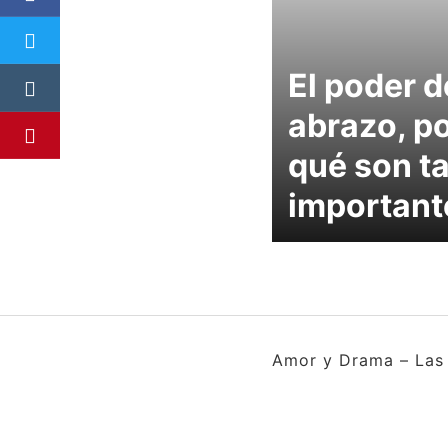
El poder d
abrazo, p
qué son t
important
Amor y Drama – Las 