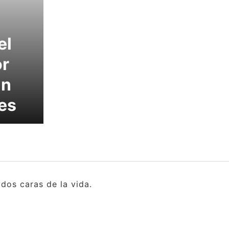
el
or
an
es
dos caras de la vida.