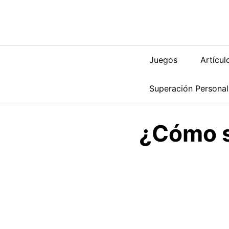
Saltar
al
contenido
Juegos
Artícul
Superación Personal
¿Cómo sa