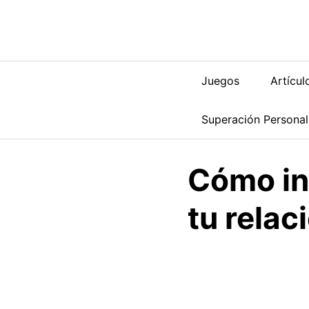
Saltar
al
contenido
Juegos
Artícul
Superación Personal
Cómo inf
tu relac