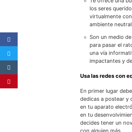
Te ofrece una bu
los seres querido
virtualmente con
ambiente neutral 
Son un medio de 
para pasar el ra
una vía informat
impactantes y de 
Usa las redes con eq
En primer lugar deb
dedicas a postear y 
en tu aparato electr
en tu desenvolvimien
decides tener un no
con alguien más.