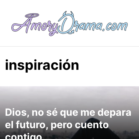
Saltar
al
contenido
inspiración
Dios, no sé que me depara
el futuro, pero cuento
contigo