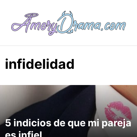
Saltar
al
contenido
infidelidad
5 indicios de que mi pareja
es infiel