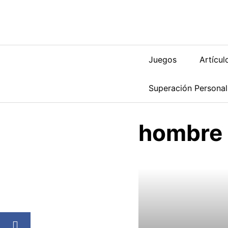
Saltar
al
contenido
Juegos
Artícul
Superación Personal
hombre 