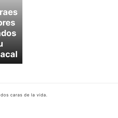
traes
bres
ados
u
iacal
dos caras de la vida.