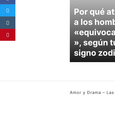
Por qué a
a los hom
«equivoc
», según t
signo zod
Amor y Drama – Las 