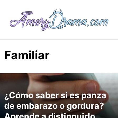
Saltar
al
contenido
Familiar
¿Cómo saber si es panza
de embarazo o gordura?
Aprende a distinguirlo.